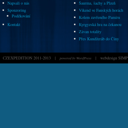
Napsali o nás
Šaurma, šachy a Plzeň
Sponzoring
Víkend ve Fanských horách
Poděkování
Kolem zavřeného Pamíru
Kontakt
Kyrgyzská hra na čekanou
Závan totality
Přes Kundžeráb do Číny
CZEXPEDITION 2011-2013
|
|
webdesign SIMP
powered by WordPress