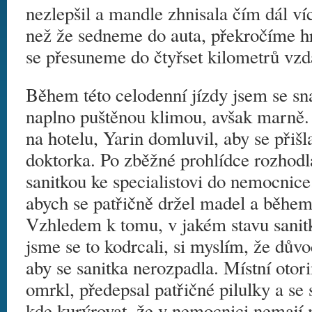
nezlepšil a mandle zhnisala čím dál ví
než že sedneme do auta, překročíme hr
se přesuneme do čtyřset kilometrů vzd
Během této celodenní jízdy jsem se sna
naplno puštěnou klimou, avšak marně.
na hotelu, Yarin domluvil, aby se přiš
doktorka. Po zběžné prohlídce rozhod
sanitkou ke specialistovi do nemocnice.
abych se patřičně držel madel a během
Vzhledem k tomu, v jakém stavu sanitka
jsme se to kodrcali, si myslím, že důvo
aby se sanitka nerozpadla. Místní otor
omrkl, předepsal patřičné pilulky a se
kde kurýrovat, že v nemocnici nemají m