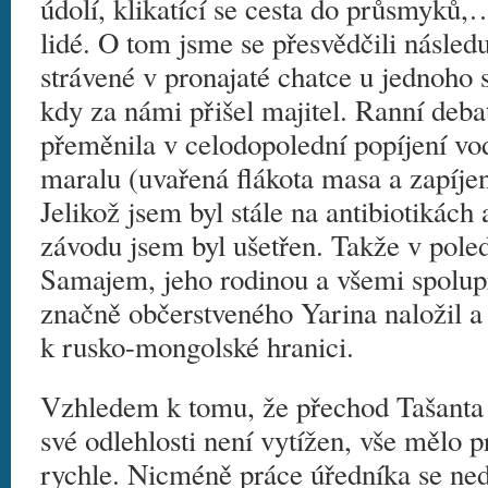
údolí, klikatící se cesta do průsmyků,
lidé. O tom jsme se přesvědčili následu
strávené v pronajaté chatce u jednoho s
kdy za námi přišel majitel. Ranní deb
přeměnila v celodopolední popíjení v
maralu (uvařená flákota masa a zapíje
Jelikož jsem byl stále na antibiotikách 
závodu jsem byl ušetřen. Takže v pole
Samajem, jeho rodinou a všemi spolupr
značně občerstveného Yarina naložil a
k rusko-mongolské hranici.
Vzhledem k tomu, že přechod Tašanta
své odlehlosti není vytížen, vše mělo 
rychle. Nicméně práce úředníka se ned