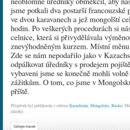
neoblomné úředníky obměkčil, aby nás 
jsme potkali dva postarší francouzské p
ve dvou karavanech a jež mongolští cel
hodin. Po veškerých procedurách si nás
celnice, která si přivydělávala výměn
znevýhodněným kurzem. Místní měnu j
Zde se nám nepodařilo jako v Kazachs
odpálkovat úředníky s prodejem pojiště
vybaveni jsme se konečně mohli volně 
zážitkům. O tom, co jsme v Mongolsku
příště.
Příspěvek byl publikován v rubrice
Kazachstán
,
Mongolsko
,
Rusko
. Mů
záložky.