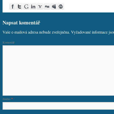
Post
Share
Google
Share
Yahoo!
Digg
MySpace
Stumble
to
on
Buzz
on
Buzz
this!
this!
Napsat komentář
Facebook
Twitter
LinkedIn
Vaše e-mailová adresa nebude zveřejněna.
Vyžadované informace js
Komentář
Jméno
*