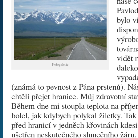
naše c
Pavlod
bylo v
dispo
výrobo
továrn
vidět 
Fotogalerie
daleko
vypada
(známá to pevnost z Pána prstenů). Ná
chtěli přejet hranice. Můj zdravotní sta
Během dne mi stoupla teplota na příj
bolel, jak kdybych polykal žiletky. Tak
před hranicí v jedněch křovinách kdesi 
ušetřen neskutečného slunečního žáru. 