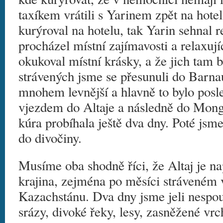
taxíkem vrátili s Yarinem zpět na hote
kurýroval na hotelu, tak Yarin sehnal 
procházel místní zajímavosti a relaxuj
okukoval místní krásky, a že jich tam 
strávených jsme se přesunuli do Barna
mnohem levnější a hlavně to bylo posl
vjezdem do Altaje a následně do Mon
kúra probíhala ještě dva dny. Poté jsme
do divočiny.
Musíme oba shodně říci, že Altaj je nap
krajina, zejména po měsíci stráveném
Kazachstánu. Dva dny jsme jeli nespou
srázy, divoké řeky, lesy, zasněžené vr