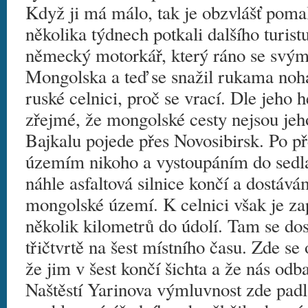
Když ji má málo, tak je obzvlášť poma
několika týdnech potkali dalšího turistu
německý motorkář, který ráno se svým
Mongolska a teď se snažil rukama noha
ruské celnici, proč se vrací. Dle jeho 
zřejmé, že mongolské cesty nejsou jeh
Bajkalu pojede přes Novosibirsk. Po př
územím nikoho a vystoupáním do sedl
náhle asfaltová silnice končí a dostáv
mongolské území. K celnici však je zapo
několik kilometrů do údolí. Tam se d
třičtvrtě na šest místního času. Zde s
že jim v šest končí šichta a že nás odba
Naštěstí Yarinova výmluvnost zde pad