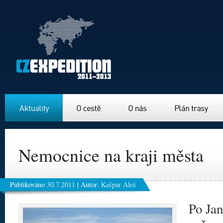
Aktuality
O cestě
O nás
Plán trasy
Nemocnice na kraji města
Publikováno
30.7.2011
|
Autor:
Kašpar Aleš
Po Jan