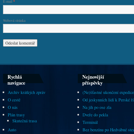
E-mail
*
Webová stránka
Rychlá
Nejnovější
navigace
příspěvky
Archiv krátkých zpráv
(Ne)šťastné ukončení expedice
O cestě
Od jeskynních lidí k Perské ří
O nás
Na jih po ose zla
Plán trasy
Dveře do pekla
Skutečná trasa
Terminál
Auto
Bez benzínu po Hedvábné ste