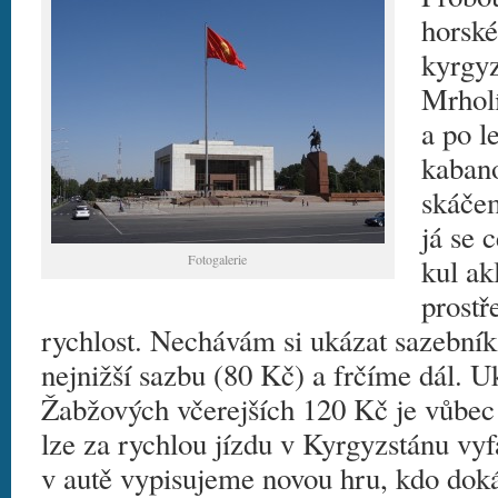
horské
kyrgy
Mrholí
a po l
kabano
skáčem
já se 
Fotogalerie
kul ak
prostř
rychlost. Nechávám si ukázat sazebník
nejnižší sazbu (80 Kč) a frčíme dál. U
Žabžových včerejších 120 Kč je vůbec 
lze za rychlou jízdu v Kyrgyzstánu vy
v autě vypisujeme novou hru, kdo doká