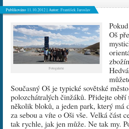
Publikováno
11.10.2012
|
Autor:
František Jaroslav
Pokud 
Oš pře
mystic
orient
zboží
Hedváb
Fotogalerie
můžete
Současný Oš je typické sovětské město 
polozchátralých činžáků. Přidejte obří t
několik bloků, a jeden park, který má 
za sebou a víte o Oši vše. Velká část c
tak rychle, jak jen může. Ne tak my. Po