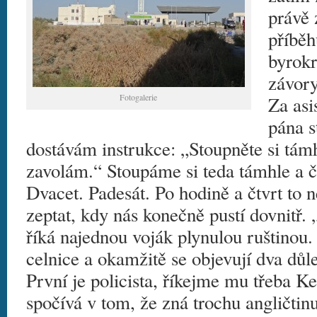
právě 
příběh
byrokr
závory
Fotogalerie
Za asi
pána s
dostávám instrukce: „Stoupněte si támh
zavolám.“ Stoupáme si teda támhle a 
Dvacet. Padesát. Po hodině a čtvrt to 
zeptat, kdy nás konečně pustí dovnitř. 
říká najednou voják plynulou ruštinou
celnice a okamžitě se objevují dva důlež
První je policista, říkejme mu třeba Ke
spočívá v tom, že zná trochu angličtinu