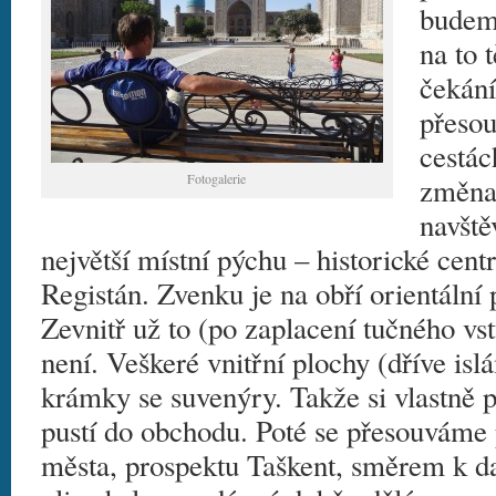
budeme
na to 
čekání
přesou
cestác
Fotogalerie
změna.
navště
největší místní pýchu – historické cen
Registán. Zvenku je na obří orientální 
Zevnitř už to (po zaplacení tučného vs
není. Veškeré vnitřní plochy (dříve isl
krámky se suvenýry. Takže si vlastně pl
pustí do obchodu. Poté se přesouváme 
města, prospektu Taškent, směrem k 