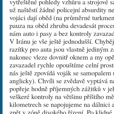
vytřeštěné pohledy vzhůru a strojové sa
už naštěstí žádné policejní absurdity ne
vojáci dají oběd (na průměrné turkmen
pauza na oběd zhruba devadesát procen
nám auto i pasy a bez kontroly zavaza
V Iránu je vše ještě jednodušší. Chybějí
razítky pro auta jsou vlastně jediným 
nakonec vleze dovnitř oknem a my opě
zavazadel rychle opouštíme celní prost
nás ještě zpovídá voják se samopalem 
anglicky). Chvíli se zvědavě vyptává n
popřeje hodně příjemných zážitků v je
veškeré kontroly na většinu příštího m
kilometrech se napojujeme na dálnici a
zpět v zóně divokého řízení. Po klidné