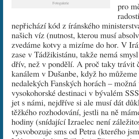
Fotogalerie
pro mě
radost
nepřichází kód z íránského ministerstv
našich víz (nutnost, kterou musí absolv
zvedáme kotvy a mizíme do hor. V Irán
zase v Tádžikistánu, takže nemá smysl
dřív, než v pondělí. A proč taky trávit
kanálem v Dušanbe, když ho můžeme tr
nedalekých Fanských horách – možná v
vysokohorské destinaci v bývalém SSS
jet s námi, nejdříve si ale musí dát dů
těžkého rozhodování, jestli na ně máme
hodiny (snídající Izraelec není záležito
vysvobozuje sms od Petra (kterého js