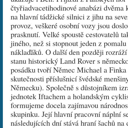
čtyřiadvacetihodinové anabázi dvěma k
na hlavní tádžické silnici z jihu na sev
provoz, veškeré osobní vozy jsou dosl
prasknutí. Velké spoustě cestovatelů t
jiného, než si stopnout jeden z pomalu 
náklaďáků. O další den později rozráž
stanu historický Land Rover s německ
posádku tvoří Němec Michael a Finka 
skutečnosti příslušnicí švédské menšiny
Německu). Společně s důstojníkem izr
jednotek Iftachem a holandským cykl
formujeme docela zajímavou národnos
skupinku. Její hlavní pracovní náplní s
následujících dní stává hraní šachů na