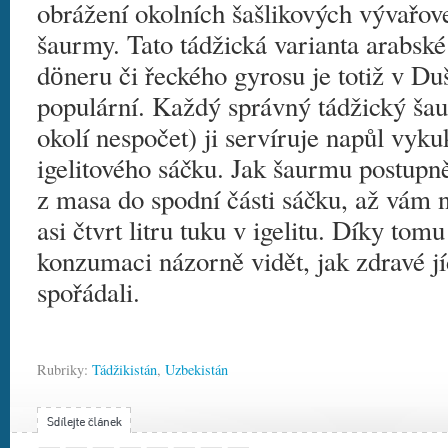
obrážení okolních šašlikových vývařov
šaurmy. Tato tádžická varianta arabsk
dӧneru či řeckého gyrosu je totiž v D
populární. Každý správný tádžický šau
okolí nespočet) ji servíruje napůl vyku
igelitového sáčku. Jak šaurmu postupně
z masa do spodní části sáčku, až vám 
asi čtvrt litru tuku v igelitu. Díky to
konzumaci názorně vidět, jak zdravé jí
spořádali.
Rubriky:
Tádžikistán
,
Uzbekistán