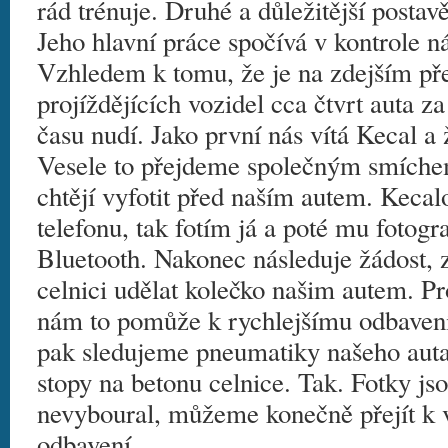
rád trénuje. Druhé a důležitější postavě
Jeho hlavní práce spočívá v kontrole n
Vzhledem k tomu, že je na zdejším př
projíždějících vozidel cca čtvrt auta za
času nudí. Jako první nás vítá Kecal a
Vesele to přejdeme společným smíche
chtějí vyfotit před naším autem. Kecalo
telefonu, tak fotím já a poté mu fotogr
Bluetooth. Nakonec následuje žádost, 
celnici udělat kolečko našim autem. Pr
nám to pomůže k rychlejšímu odbavení
pak sledujeme pneumatiky našeho auta
stopy na betonu celnice. Tak. Fotky js
nevyboural, můžeme konečně přejít k 
odbavení.