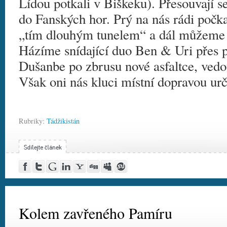
Lídou potkali v Biškeku). Přesouvají s
do Fanských hor. Prý na nás rádi počka
„tím dlouhým tunelem“ a dál můžeme j
Házíme snídající duo Ben & Uri přes 
Dušanbe po zbrusu nové asfaltce, vedo
Však oni nás kluci místní dopravou ur
Rubriky:
Tádžikistán
Post
Share
Google
Share
Yahoo!
Digg
MySpace
Stumble
to
on
Buzz
on
Buzz
this!
this!
Facebook
Twitter
LinkedIn
Kolem zavřeného Pamíru