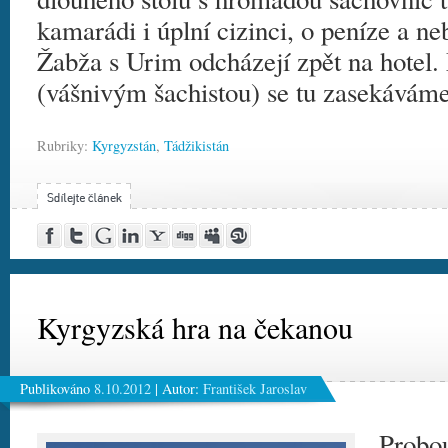
kamarádi i úplní cizinci, o peníze a neb
Žabža s Urim odcházejí zpět na hotel
(vášnivým šachistou) se tu zasekáváme 
Rubriky:
Kyrgyzstán
,
Tádžikistán
Post
Share
Google
Share
Yahoo!
Digg
MySpace
Stumble
to
on
Buzz
on
Buzz
this!
this!
Facebook
Twitter
LinkedIn
Kyrgyzská hra na čekanou
Publikováno
8.10.2012
|
Autor:
František Jaroslav
Probou