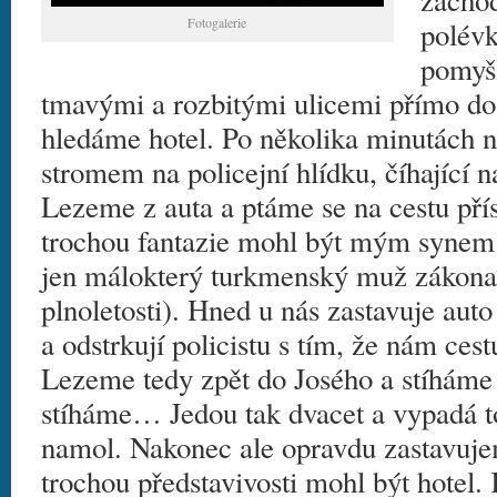
zácho
Fotogalerie
polév
pomyšl
tmavými a rozbitými ulicemi přímo do
hledáme hotel. Po několika minutách 
stromem na policejní hlídku, číhající 
Lezeme z auta a ptáme se na cestu přís
trochou fantazie mohl být mým synem 
jen málokterý turkmenský muž zákona 
plnoletosti). Hned u nás zastavuje aut
a odstrkují policistu s tím, že nám ces
Lezeme tedy zpět do Josého a stíháme 
stíháme… Jedou tak dvacet a vypadá to
namol. Nakonec ale opravdu zastavuje
trochou představivosti mohl být hotel.