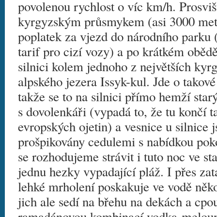
povolenou rychlost o víc km/h. Prosvi
kyrgyzským průsmykem (asi 3000 metr
poplatek za vjezd do národního parku (
tarif pro cizí vozy) a po krátkém obě
silnici kolem jednoho z největších kyr
alpského jezera Issyk-kul. Jde o takov
takže se to na silnici přímo hemží s
s dovolenkáři (vypadá to, že tu končí ta
evropských ojetin) a vesnice u silnice 
prošpikovány cedulemi s nabídkou pok
se rozhodujeme strávit i tuto noc ve st
jednu hezky vypadající pláž. I přes zat
lehké mrholení poskakuje ve vodě něko
jich ale sedí na břehu na dekách a cpou
ramadánovou kombinací vodka-melou