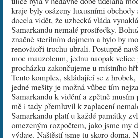
ulice byla v nedávné době udělána mode
kraje byly osázeny luxusními obchody
docela vidět, že uzbecká vláda vynakl
Samarkandu nemalé prostředky. Bohuž
značně sterilním dojmem a bylo by mo
renovátoři trochu ubrali. Postupně nav
moc mauzoleum, jednu naopak velice 
procházku zakončujeme u místního hřbi
Tento komplex, skládající se z hrobek,
jedné mešity je možná vůbec tím nejza
Samarkandu k vidění a zpětně musím 
mě i tady přemluvil k zaplacení nemal
Samarkandu platí u každé památky zvlá
omezeným rozpočtem, jako jsme my d
výdaje. Naštěstí jsme tu skoro doma. 