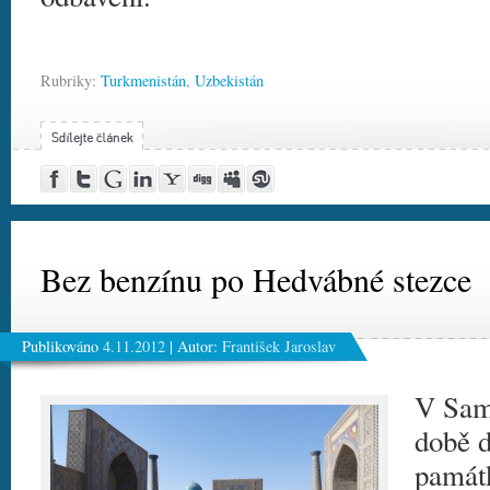
Rubriky:
Turkmenistán
,
Uzbekistán
Post
Share
Google
Share
Yahoo!
Digg
MySpace
Stumble
to
on
Buzz
on
Buzz
this!
this!
Facebook
Twitter
LinkedIn
Bez benzínu po Hedvábné stezce
Publikováno
4.11.2012
|
Autor:
František Jaroslav
V Sam
době 
památk