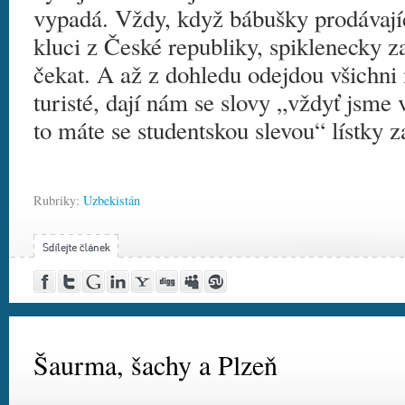
vypadá. Vždy, když bábušky prodávající
kluci z České republiky, spiklenecky z
čekat. A až z dohledu odejdou všichni 
turisté, dají nám se slovy „vždyť jsme v
to máte se studentskou slevou“ lístky z
Rubriky:
Uzbekistán
Post
Share
Google
Share
Yahoo!
Digg
MySpace
Stumble
to
on
Buzz
on
Buzz
this!
this!
Facebook
Twitter
LinkedIn
Šaurma, šachy a Plzeň