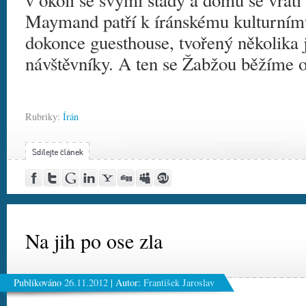
v okolí se svými stády a domů se vrátí
Maymand patří k íránskému kulturnímu 
dokonce guesthouse, tvořený několika
návštěvníky. A ten se Žabžou běžíme 
Rubriky:
Írán
Post
Share
Google
Share
Yahoo!
Digg
MySpace
Stumble
to
on
Buzz
on
Buzz
this!
this!
Facebook
Twitter
LinkedIn
Na jih po ose zla
Publikováno
26.11.2012
|
Autor:
František Jaroslav