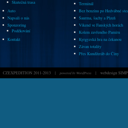
Skutečná trasa
Terminál
Auto
Bez benzínu po Hedvábné ste
Napsali o nás
Šaurma, šachy a Plzeň
Sponzoring
Víkend ve Fanských horách
Poděkování
Kolem zavřeného Pamíru
Kontakt
Kyrgyzská hra na čekanou
Závan totality
Přes Kundžeráb do Číny
CZEXPEDITION 2011-2013
|
|
webdesign SIMP
powered by WordPress