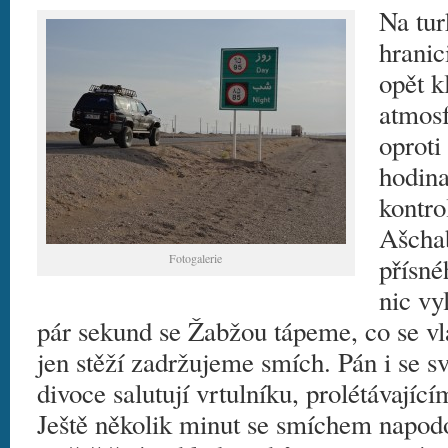
Na tu
hranic
opět k
atmosf
oproti
hodina
kontro
Ašcha
Fotogalerie
přísné
nic vy
pár sekund se Žabžou tápeme, co se vl
jen stěží zadržujeme smích. Pán i se
divoce salutují vrtulníku, prolétávajíc
Ještě několik minut se smíchem napod