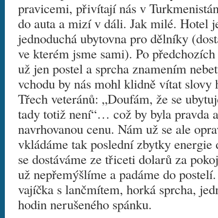
pravicemi, přivítají nás v Turkmenistá
do auta a mizí v dáli. Jak milé. Hotel j
jednoduchá ubytovna pro dělníky (dost
ve kterém jsme sami). Po předchozích 
už jen postel a sprcha znamením nebe
vchodu by nás mohl klidně vítat slovy
Třech veteránů: „Doufám, že se ubytuj
tady totiž není“… což by byla pravda a 
navrhovanou cenu. Nám už se ale opr
vkládáme tak poslední zbytky energie 
se dostáváme ze třiceti dolarů za poko
už nepřemýšlíme a padáme do postelí.
vajíčka s lančmítem, horká sprcha, jedn
hodin nerušeného spánku.