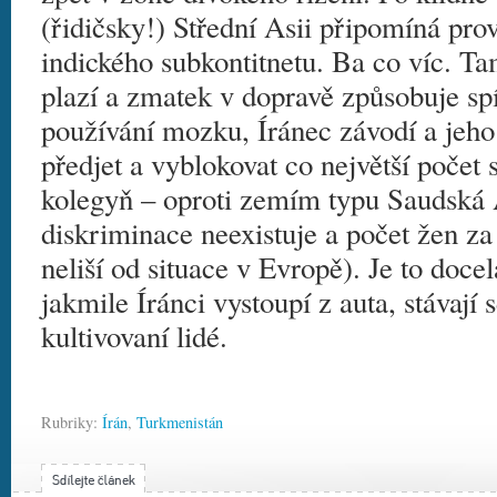
(řidičsky!) Střední Asii připomíná pro
indického subkontitnetu. Ba co víc. T
plazí a zmatek v dopravě způsobuje sp
používání mozku, Íránec závodí a jeho
předjet a vyblokovat co největší počet 
kolegyň – oproti zemím typu Saudská 
diskriminace neexistuje a počet žen za
neliší od situace v Evropě). Je to docel
jakmile Íránci vystoupí z auta, stávají s
kultivovaní lidé.
Rubriky:
Írán
,
Turkmenistán