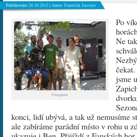
Publikováno
26.10.2012
|
Autor:
František Jaroslav
Po ví
horách
Ne tak
schvál
Nezbýv
čekat.
jsme u
Zapich
Fotogalerie
dvorku
Sezona
konci, lidí ubývá, a tak už nemusíme 
ale zabíráme parádní místo v rohu u zd
ukazuje i Ben. Přijíždí z Fanských hor