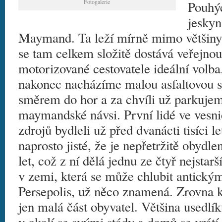
Fotogalerie
Pouhýc
jesky
Maymand. Ta leží mírně mimo většiny t
se tam celkem složitě dostává veřejno
motorizované cestovatele ideální volba
nakonec nacházíme malou asfaltovou s
směrem do hor a za chvíli už parkuje
maymandské návsi. První lidé ve vesni
zdrojů bydleli už před dvanácti tisíci le
naprosto jisté, že je nepřetržitě obydl
let, což z ní dělá jednu ze čtyř nejstar
v zemi, která se může chlubit antický
Persepolis, už něco znamená. Zrovna ko
jen malá část obyvatel. Většina usedlí