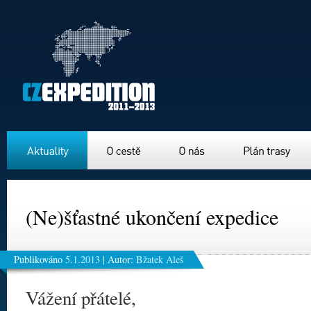
Aktuality
O cestě
O nás
Plán trasy
(Ne)šťastné ukončení expedice
Publikováno
5.1.2013
|
Autor:
Bžatek Aleš
Vážení přátelé,