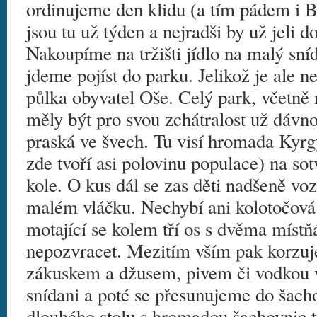
ordinujeme den klidu (a tím pádem i B
jsou tu už týden a nejradši by už jeli d
Nakoupíme na tržišti jídlo na malý sn
jdeme pojíst do parku. Jelikož je ale n
půlka obyvatel Oše. Celý park, včetně 
měly být pro svou zchátralost už dávn
praská ve švech. Tu visí hromada Kyrg
zde tvoří asi polovinu populace) na so
kole. O kus dál se zas děti nadšeně vo
malém vláčku. Nechybí ani kolotočová 
motající se kolem tří os s dvěma místň
nepozvracet. Mezitím vším pak korzuj
zákuskem a džusem, pivem či vodkou 
snídani a poté se přesunujeme do šach
dlouhého stolu s hromadou šachovnic tu