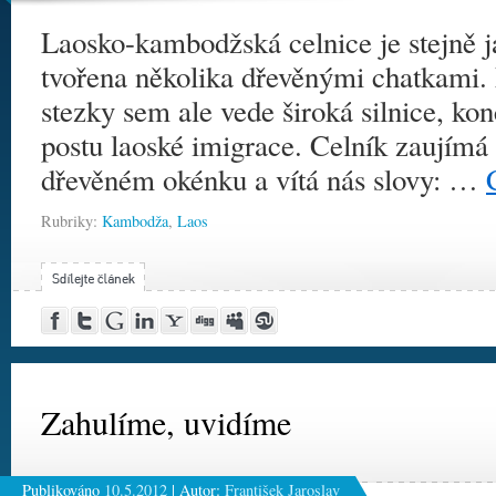
Laosko-kambodžská celnice je stejně ja
tvořena několika dřevěnými chatkami. 
stezky sem ale vede široká silnice, ko
postu laoské imigrace. Celník zaujímá
dřevěném okénku a vítá nás slovy: …
Rubriky:
Kambodža
,
Laos
Post
Share
Google
Share
Yahoo!
Digg
MySpace
Stumble
to
on
Buzz
on
Buzz
this!
this!
Facebook
Twitter
LinkedIn
Zahulíme, uvidíme
Publikováno
10.5.2012
|
Autor:
František Jaroslav