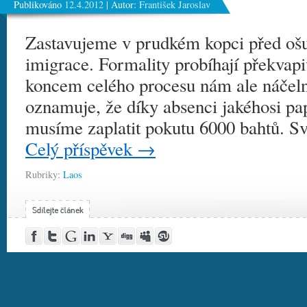
Publikováno
12.4.2012
|
Autor:
František Jaroslav
Zastavujeme v prudkém kopci před ošu
imigrace. Formality probíhají překvap
koncem celého procesu nám ale náčeln
oznamuje, že díky absenci jakéhosi pa
musíme zaplatit pokutu 6000 bahtů. S
Celý příspěvek
→
Rubriky:
Laos
Post
Share
Google
Share
Yahoo!
Digg
MySpace
Stumble
to
on
Buzz
on
Buzz
this!
this!
Facebook
Twitter
LinkedIn