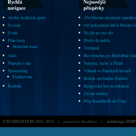
Rychlá
Nejnovější
navigace
příspěvky
Archiv krátkých zpráv
(Ne)šťastné ukončení expedice
O cestě
Od jeskynních lidí k Perské ří
O nás
Na jih po ose zla
Plán trasy
Dveře do pekla
Skutečná trasa
Terminál
Auto
Bez benzínu po Hedvábné ste
Napsali o nás
Šaurma, šachy a Plzeň
Sponzoring
Víkend ve Fanských horách
Poděkování
Kolem zavřeného Pamíru
Kontakt
Kyrgyzská hra na čekanou
Závan totality
Přes Kundžeráb do Číny
CZEXPEDITION 2011-2013
|
|
webdesign SIMP
powered by WordPress