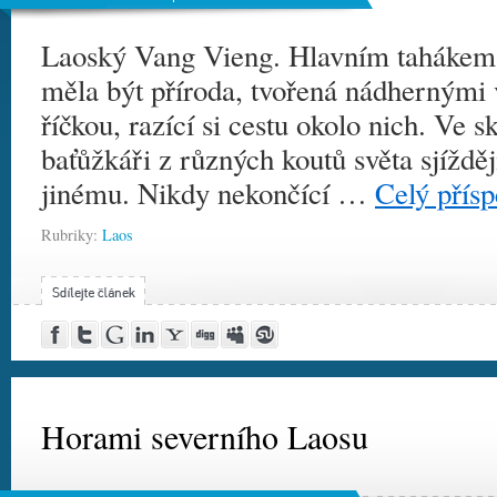
Laoský Vang Vieng. Hlavním tahákem n
měla být příroda, tvořená nádhernými
říčkou, razící si cestu okolo nich. Ve 
baťůžkáři z různých koutů světa sjíždě
jinému. Nikdy nekončící …
Celý přís
Rubriky:
Laos
Post
Share
Google
Share
Yahoo!
Digg
MySpace
Stumble
to
on
Buzz
on
Buzz
this!
this!
Facebook
Twitter
LinkedIn
Horami severního Laosu