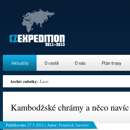
Aktuality
O cestě
O nás
Plán trasy
Laos
Archiv rubriky:
Kambodžské chrámy a něco navíc
Publikováno
27.5.2012
|
Autor:
František Jaroslav