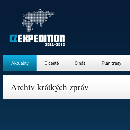
Aktuality
O cestě
O nás
Plán trasy
Archiv krátkých zpráv