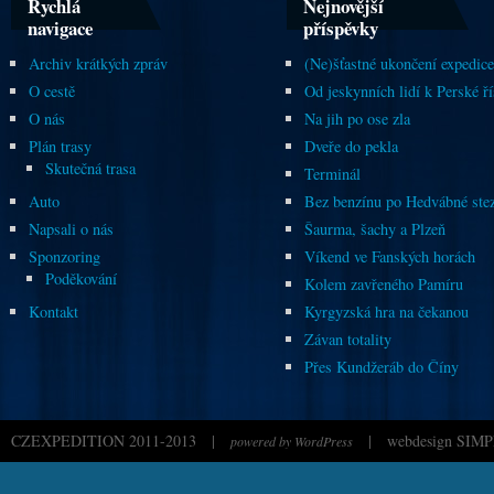
Rychlá
Nejnovější
navigace
příspěvky
Archiv krátkých zpráv
(Ne)šťastné ukončení expedice
O cestě
Od jeskynních lidí k Perské ří
O nás
Na jih po ose zla
Plán trasy
Dveře do pekla
Skutečná trasa
Terminál
Auto
Bez benzínu po Hedvábné ste
Napsali o nás
Šaurma, šachy a Plzeň
Sponzoring
Víkend ve Fanských horách
Poděkování
Kolem zavřeného Pamíru
Kontakt
Kyrgyzská hra na čekanou
Závan totality
Přes Kundžeráb do Číny
CZEXPEDITION 2011-2013
|
|
webdesign SIMP
powered by WordPress