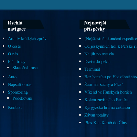
Rychlá
Nejnovější
navigace
příspěvky
Archiv krátkých zpráv
(Ne)šťastné ukončení expedice
O cestě
Od jeskynních lidí k Perské ří
O nás
Na jih po ose zla
Plán trasy
Dveře do pekla
Skutečná trasa
Terminál
Auto
Bez benzínu po Hedvábné ste
Napsali o nás
Šaurma, šachy a Plzeň
Sponzoring
Víkend ve Fanských horách
Poděkování
Kolem zavřeného Pamíru
Kontakt
Kyrgyzská hra na čekanou
Závan totality
Přes Kundžeráb do Číny