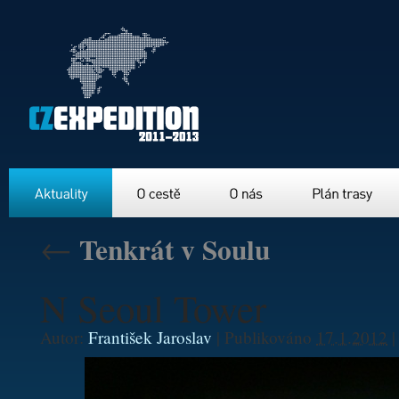
Aktuality
O cestě
O nás
Plán trasy
←
Tenkrát v Soulu
N Seoul Tower
Autor:
František Jaroslav
|
Publikováno
17.1.2012
|