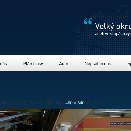
Plán trasy
Auto
Napsali o nás
Sponzor
váno
17.1.2012
|
Původní velikost je
480 × 640
pixelů