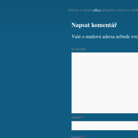
Můžete si uložit
odkaz
příspěvku mezi své oblíb
Napsat komentář
Vaše e-mailová adresa nebude zve
Komentář
Jméno
*
E-mail
*