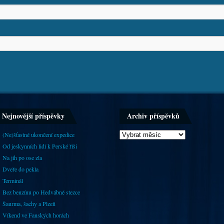
Nejnovější příspěvky
Archiv příspěvků
(Ne)šťastné ukončení expedice
Od jeskynních lidí k Perské říši
Na jih po ose zla
Dveře do pekla
Terminál
Bez benzínu po Hedvábné stezce
Šaurma, šachy a Plzeň
Víkend ve Fanských horách