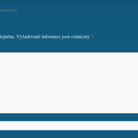
ené záložky.
*
řejněna.
Vyžadované informace jsou označeny