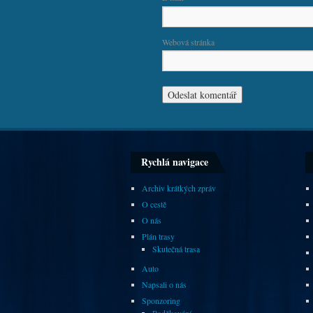
Webová stránka
Rychlá navigace
Archiv krátkých zpráv
O cestě
O nás
Plán trasy
Skutečná trasa
Auto
Napsali o nás
Sponzoring