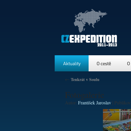
Aktuality
O cestě
O nás
←
Tenkrát v Soulu
Fotogalerie
Autor:
František Jaroslav
|
Publiko