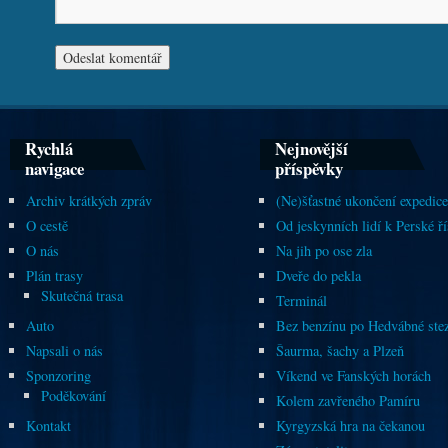
Rychlá
Nejnovější
navigace
příspěvky
Archiv krátkých zpráv
(Ne)šťastné ukončení expedice
O cestě
Od jeskynních lidí k Perské ří
O nás
Na jih po ose zla
Plán trasy
Dveře do pekla
Skutečná trasa
Terminál
Auto
Bez benzínu po Hedvábné ste
Napsali o nás
Šaurma, šachy a Plzeň
Sponzoring
Víkend ve Fanských horách
Poděkování
Kolem zavřeného Pamíru
Kontakt
Kyrgyzská hra na čekanou