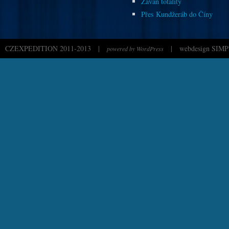
Závan totality
Přes Kundžeráb do Číny
CZEXPEDITION 2011-2013
|
|
webdesign SIMP
powered by WordPress