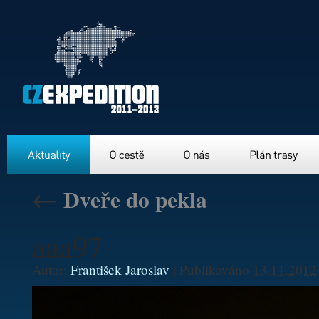
Aktuality
O cestě
O nás
Plán trasy
←
Dveře do pekla
aaa97
Autor:
František Jaroslav
|
Publikováno
13.11.2012