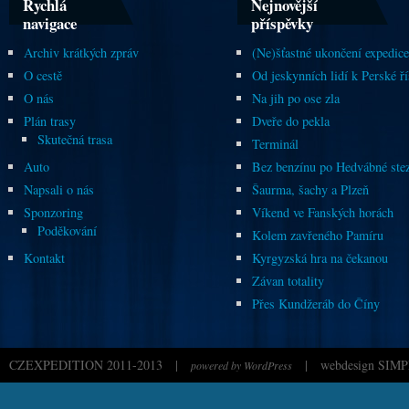
Rychlá
Nejnovější
navigace
příspěvky
Archiv krátkých zpráv
(Ne)šťastné ukončení expedice
O cestě
Od jeskynních lidí k Perské ří
O nás
Na jih po ose zla
Plán trasy
Dveře do pekla
Skutečná trasa
Terminál
Auto
Bez benzínu po Hedvábné ste
Napsali o nás
Šaurma, šachy a Plzeň
Sponzoring
Víkend ve Fanských horách
Poděkování
Kolem zavřeného Pamíru
Kontakt
Kyrgyzská hra na čekanou
Závan totality
Přes Kundžeráb do Číny
CZEXPEDITION 2011-2013
|
|
webdesign SIMP
powered by WordPress