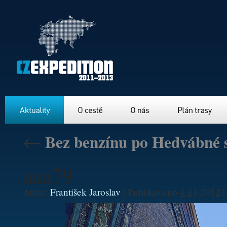
Aktuality
O cestě
O nás
Plán trasy
←
Bez benzínu po Hedvábné s
aaa79
Autor:
František Jaroslav
|
Publikováno
4.11.2012
|