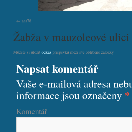
aaa78
Žabža v mauzoleové ulici
Můžete si uložit
odkaz
příspěvku mezi své oblíbené záložky.
Napsat komentář
Vaše e-mailová adresa neb
*
informace jsou označeny
Komentář