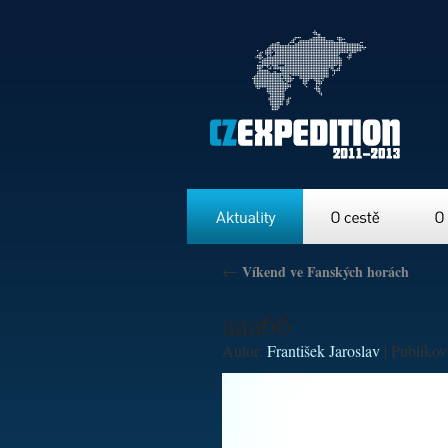
Aktuality
O cestě
O nás
←
Víkend ve Fanských horách
aaa66
Autor:
František Jaroslav
|
Publiko