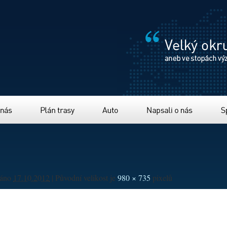
Plán trasy
Auto
Napsali o nás
Sponzor
váno
17.10.2012
|
Původní velikost je
980 × 735
pixelů