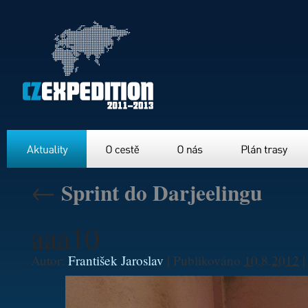
Aktuality
O cestě
O nás
Plán trasy
←
Sprint do Darjeelingu
aaa10
Autor:
František Jaroslav
|
Publikováno
10.8.2012
|