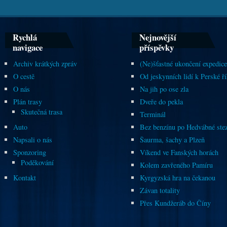
Rychlá
Nejnovější
navigace
příspěvky
Archiv krátkých zpráv
(Ne)šťastné ukončení expedice
O cestě
Od jeskynních lidí k Perské ří
O nás
Na jih po ose zla
Plán trasy
Dveře do pekla
Skutečná trasa
Terminál
Auto
Bez benzínu po Hedvábné ste
Napsali o nás
Šaurma, šachy a Plzeň
Sponzoring
Víkend ve Fanských horách
Poděkování
Kolem zavřeného Pamíru
Kontakt
Kyrgyzská hra na čekanou
Závan totality
Přes Kundžeráb do Číny