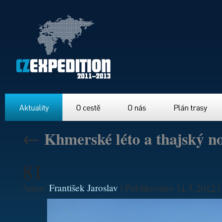
Aktuality
O cestě
O nás
Plán trasy
←
Khmerské léto a thajský n
81
Autor:
František Jaroslav
|
Publikováno
31.5.2012
|