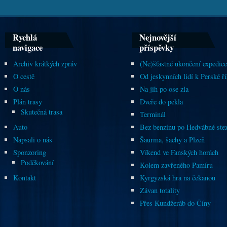
Rychlá
Nejnovější
navigace
příspěvky
Archiv krátkých zpráv
(Ne)šťastné ukončení expedice
O cestě
Od jeskynních lidí k Perské ří
O nás
Na jih po ose zla
Plán trasy
Dveře do pekla
Skutečná trasa
Terminál
Auto
Bez benzínu po Hedvábné ste
Napsali o nás
Šaurma, šachy a Plzeň
Sponzoring
Víkend ve Fanských horách
Poděkování
Kolem zavřeného Pamíru
Kontakt
Kyrgyzská hra na čekanou
Závan totality
Přes Kundžeráb do Číny