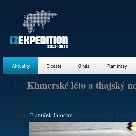
Aktuality
O cestě
O nás
Plán trasy
←
Khmerské léto a thajský n
62
Autor:
František Jaroslav
|
Publikováno
31.5.2012
|