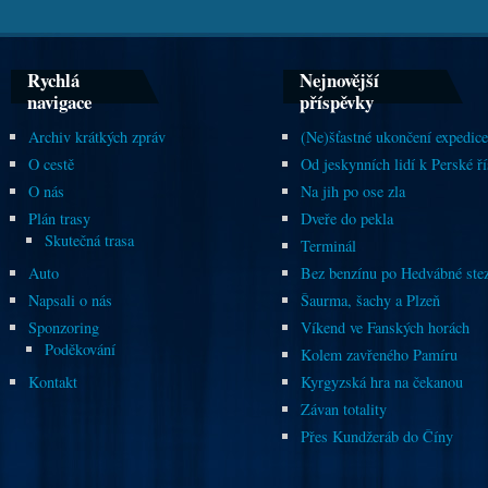
Rychlá
Nejnovější
navigace
příspěvky
Archiv krátkých zpráv
(Ne)šťastné ukončení expedice
O cestě
Od jeskynních lidí k Perské ří
O nás
Na jih po ose zla
Plán trasy
Dveře do pekla
Skutečná trasa
Terminál
Auto
Bez benzínu po Hedvábné ste
Napsali o nás
Šaurma, šachy a Plzeň
Sponzoring
Víkend ve Fanských horách
Poděkování
Kolem zavřeného Pamíru
Kontakt
Kyrgyzská hra na čekanou
Závan totality
Přes Kundžeráb do Číny