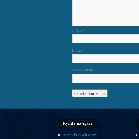
Jméno
*
E-mail
*
Webová stránka
Rychlá navigace
Archiv krátkých zpráv