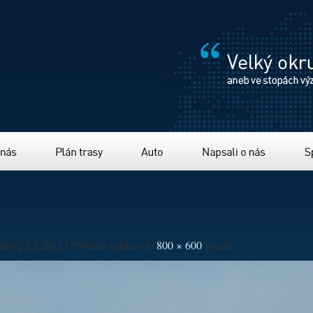
Plán trasy
Auto
Napsali o nás
Sponzor
váno
27.5.2012
|
Původní velikost je
800 × 600
pixelů