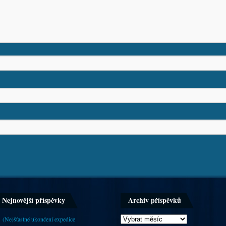
Nejnovější příspěvky
Archiv příspěvků
(Ne)šťastné ukončení expedice