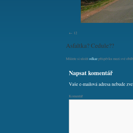
12
Asfaltka? Cedule??
Můžete si uložit
odkaz
příspěvku mezi své oblíb
Napsat komentář
Vaše e-mailová adresa nebude zve
Komentář