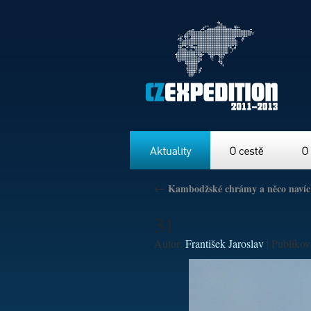
Aktuality
O cestě
O nás
←
Kambodžské chrámy a něco navíc
31
Autor:
František Jaroslav
|
Publiko