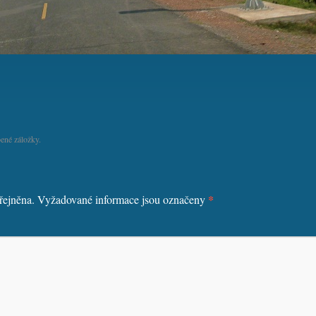
ené záložky.
*
řejněna.
Vyžadované informace jsou označeny