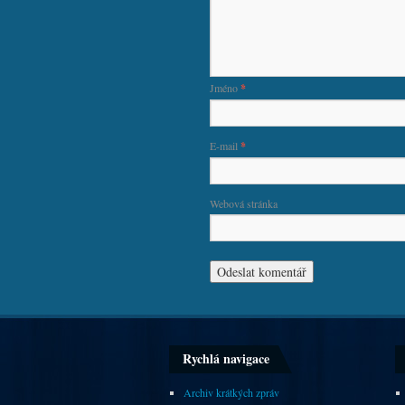
Jméno
*
E-mail
*
Webová stránka
Rychlá navigace
Archiv krátkých zpráv