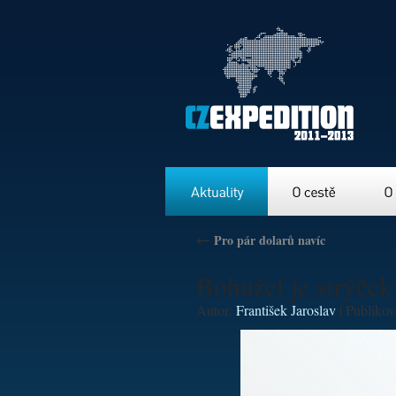
Aktuality
O cestě
O nás
←
Pro pár dolarů navíc
Bohužel je strýče
Autor:
František Jaroslav
|
Publiko