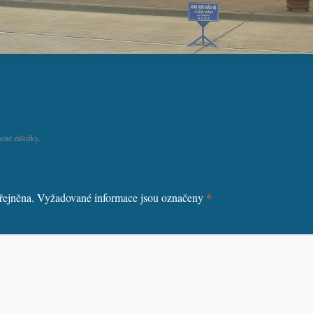
ené záložky.
*
řejněna.
Vyžadované informace jsou označeny