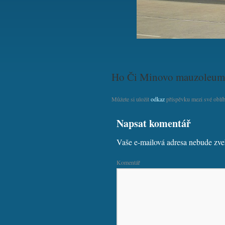
Ho Či Minovo mauzoleum
Můžete si uložit
odkaz
příspěvku mezi své oblíb
Napsat komentář
Vaše e-mailová adresa nebude zve
Komentář