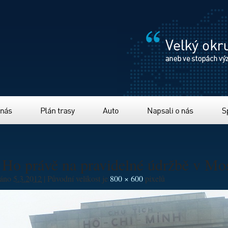
Plán trasy
Auto
Napsali o nás
Sponzor
k Ho právě na pravidelné údržbě v Mo
váno
5.3.2012
|
Původní velikost je
800 × 600
pixelů