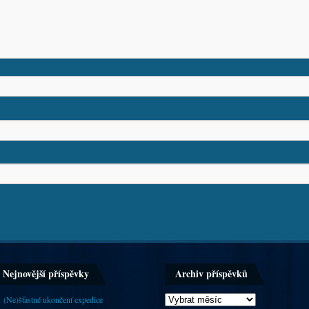
Nejnovější příspěvky
Archiv příspěvků
(Ne)šťastné ukončení expedice