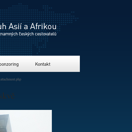
ing
Kontakt
attachment.php
skvě