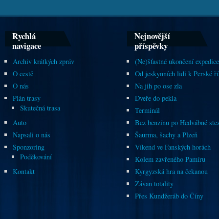
Rychlá
Nejnovější
navigace
příspěvky
Archiv krátkých zpráv
(Ne)šťastné ukončení expedice
O cestě
Od jeskynních lidí k Perské ří
O nás
Na jih po ose zla
Plán trasy
Dveře do pekla
Skutečná trasa
Terminál
Auto
Bez benzínu po Hedvábné ste
Napsali o nás
Šaurma, šachy a Plzeň
Sponzoring
Víkend ve Fanských horách
Poděkování
Kolem zavřeného Pamíru
Kontakt
Kyrgyzská hra na čekanou
Závan totality
Přes Kundžeráb do Číny