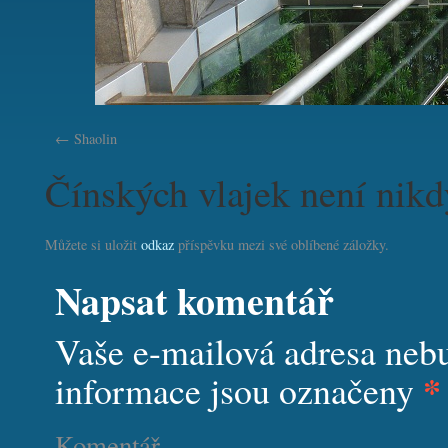
Shaolin
Čínských vlajek není nikd
Můžete si uložit
odkaz
příspěvku mezi své oblíbené záložky.
Napsat komentář
Vaše e-mailová adresa neb
*
informace jsou označeny
Komentář