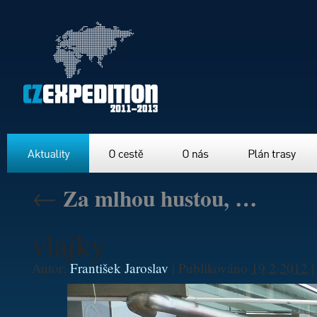
Aktuality
O cestě
O nás
Plán trasy
←
Za mlhou hustou, …
vlajky
Autor:
František Jaroslav
|
Publikováno
19.2.2012
|