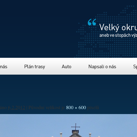
Plán trasy
Auto
Napsali o nás
Sponzor
váno
6.2.2012
|
Původní velikost je
800 × 600
pixelů