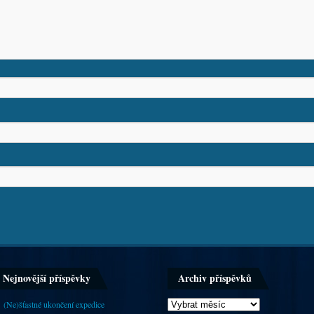
Nejnovější příspěvky
Archiv příspěvků
(Ne)šťastné ukončení expedice