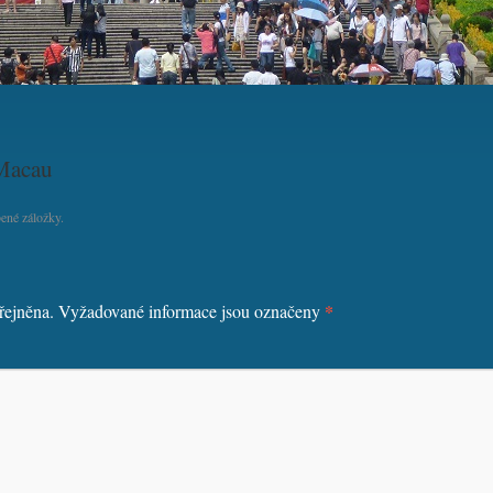
 Macau
ené záložky.
*
řejněna.
Vyžadované informace jsou označeny