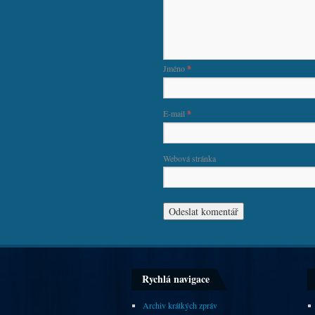
Jméno
*
E-mail
*
Webová stránka
Rychlá navigace
Archiv krátkých zpráv