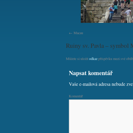
Macau
Ruiny sv. Pavla – symbol
Můžete si uložit
odkaz
příspěvku mezi své oblíb
Napsat komentář
Vaše e-mailová adresa nebude zve
Komentář