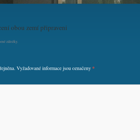
cení obou zemí připraveni
ené záložky.
*
řejněna.
Vyžadované informace jsou označeny