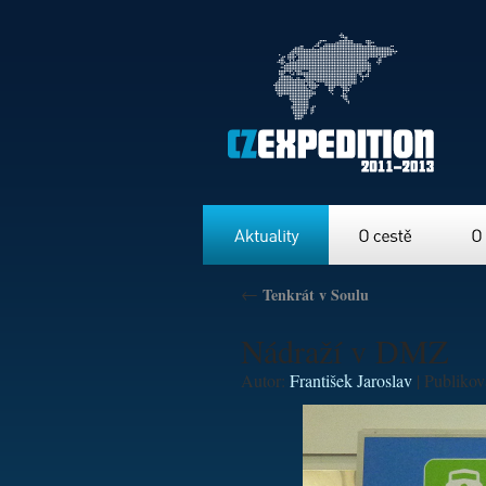
Aktuality
O cestě
O nás
←
Tenkrát v Soulu
Nádraží v DMZ
Autor:
František Jaroslav
|
Publiko