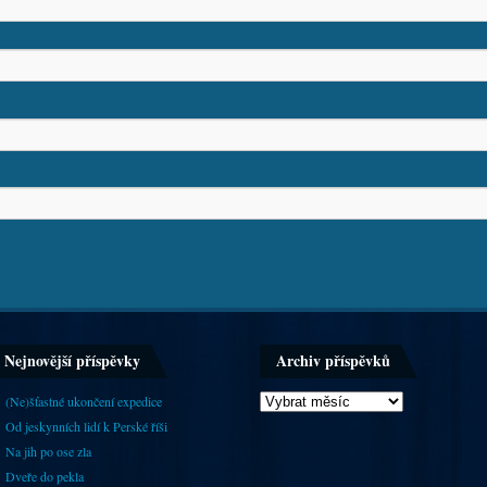
Nejnovější příspěvky
Archiv příspěvků
(Ne)šťastné ukončení expedice
Od jeskynních lidí k Perské říši
Na jih po ose zla
Dveře do pekla