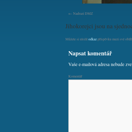
Nadrazi DMZ
Jihokorejci jsou na sjedno
Můžete si uložit
odkaz
příspěvku mezi své oblíb
Napsat komentář
Vaše e-mailová adresa nebude zve
Komentář