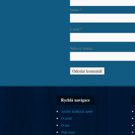
Jméno
*
E-mail
*
Webová stránka
Rychlá navigace
Archiv krátkých zpráv
O cestě
O nás
Plán trasy