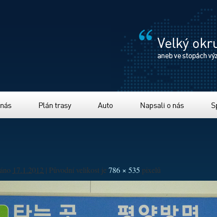
Plán trasy
Auto
Napsali o nás
Sponzor
váno
17.1.2012
|
Původní velikost je
786 × 535
pixelů